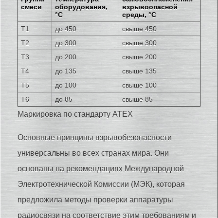
смеси
оборудования,
взрывоопасной
°С
среды, °С
Т1
до 450
свыше 450
Т2
до 300
свыше 300
Т3
до 200
свыше 200
Т4
до 135
свыше 135
Т5
до 100
свыше 100
Т6
до 85
свыше 85
Маркировка по стандарту ATEX
Основные принципы взрывобезопасности
универсальны во всех странах мира. Они
основаны на рекомендациях Международной
Электротехнической Комиссии (МЭК), которая
предложила методы проверки аппаратуры
радиосвязи на соответствие этим требованиям и