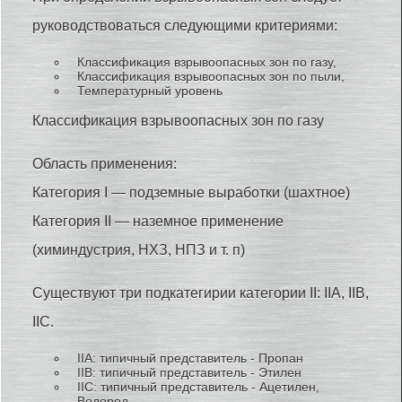
руководствоваться следующими критериями:
Классификация взрывоопасных зон по газу,
Классификация взрывоопасных зон по пыли,
Температурный уровень
Классификация взрывоопасных зон по газу
Область применения:
Категория I — подземные выработки (шахтное)
Категория II — наземное применение
(химиндустрия, НХЗ, НПЗ и т. п)
Существуют три подкатегирии категории II: IIA, IIB,
IIC.
IIA: типичный представитель - Пропан
IIB: типичный представитель - Этилен
IIC: типичный представитель - Ацетилен,
Водород