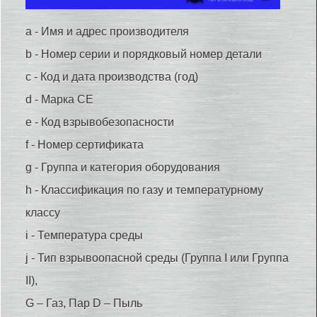
a - Имя и адрес производителя
b - Номер серии и порядковый номер детали
c - Код и дата производства (год)
d - Марка CE
e - Код взрывобезопасности
f - Номер сертификата
g - Группа и категория оборудования
h - Классификация по газу и температурному
классу
i - Температура среды
j - Тип взрывоопасной среды (Группа I или Группа
II),
G – Газ, Пар D – Пыль