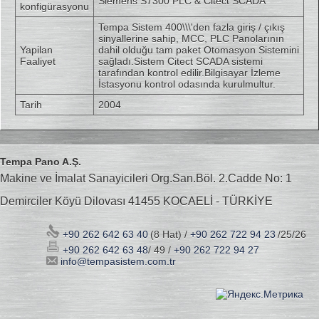
Siemens S7300 PLC & Citect SCADA
konfigürasyonu
Tempa Sistem 400\\\'den fazla giriş / çıkış
sinyallerine sahip, MCC, PLC Panolarının
Yapilan
dahil olduğu tam paket Otomasyon Sistemini
Faaliyet
sağladı.Sistem Citect SCADA sistemi
tarafından kontrol edilir.Bilgisayar İzleme
İstasyonu kontrol odasında kurulmultur.
Tarih
2004
Tempa Pano A.Ş.
Makine ve İmalat Sanayicileri Org.San.Böl. 2.Cadde No: 1
Demirciler Köyü Dilovası 41455 KOCAELİ - TÜRKİYE
+90 262 642 63 40
(8 Hat) /
+90 262 722 94 23
/25/26
+90 262 642 63 48
/ 49 /
+90 262 722 94 27
info@tempasistem.com.tr