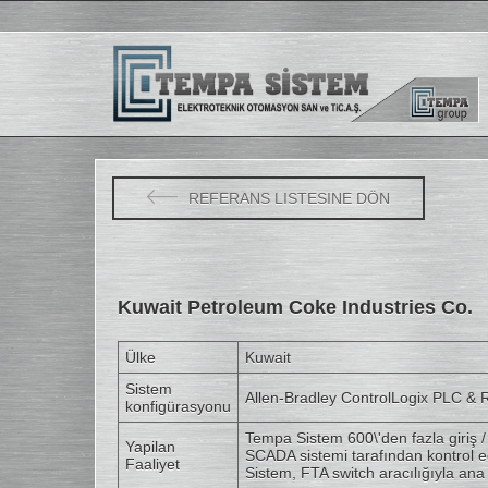
REFERANS LISTESINE DÖN
Kuwait Petroleum Coke Industries Co.
Ülke
Kuwait
Sistem
Allen-Bradley ControlLogix PLC &
konfigürasyonu
Tempa Sistem 600\'den fazla giriş 
Yapilan
SCADA sistemi tarafından kontrol ed
Faaliyet
Sistem, FTA switch aracılığıyla an