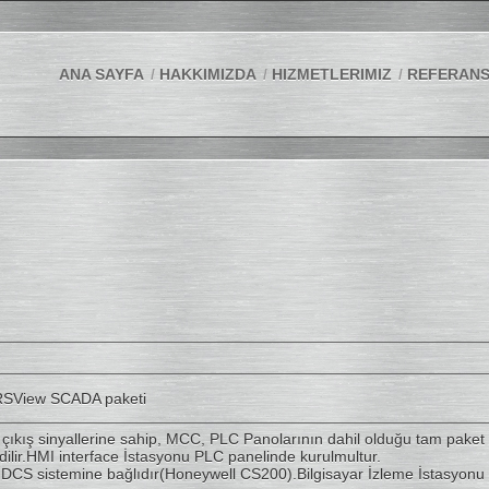
ANA SAYFA
HAKKIMIZDA
HIZMETLERIMIZ
REFERAN
 RSView SCADA paketi
/ çıkış sinyallerine sahip, MCC, PLC Panolarının dahil olduğu tam pak
ilir.HMI interface İstasyonu PLC panelinde kurulmultur.
a DCS sistemine bağlıdır(Honeywell CS200).Bilgisayar İzleme İstasyonu 